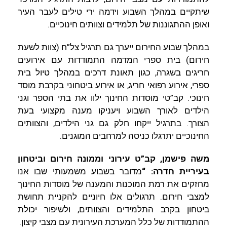
שיתקיים במהלך השבוע וידמה ירי טילים לעבר העיר
ואופן ההתגוננות של תלמידים וצוותים חינוכיים.
במהלך שבוע החירום ייערך גם תרגיל צל”ח (צוות לשעת
חירום) בית ספרי המדמה התמודדות עם אירועים
חריגים בשגרה, כגון תאונת דרכים במהלך טיול בית
ספרי, אירוע רפואי חריג, או אירוע ביטחוני בקרבת מוסד
חינוכי. קב”טי מוסדות החינוך ילוו את בתי הספר וגני
הילדים לאורך השבוע ויעניקו מענה מקצועי בעת
הצורך. בתרגיל ייקחו חלק גם גני הילדים, והצוותים
החינוכיים יתרגלו כניסה למרחבים המוגנים.
משה פישמן, קב”ט עירוני וממונה חירום וביטחון
בעיריית חדרה: “
מדובר בשבוע משמעותי שבו אנו
מחזקים את רמת המוכנות והמענה של מוסדות החינוך
למצבי חירום. תרגולים אלו חיוניים להקניית תחושת
ביטחון בקרב התלמידים והצוותים, ולשיפור יכולת
ההתמודדות של כלל המערכת העירונית עם מצבי קיצון.