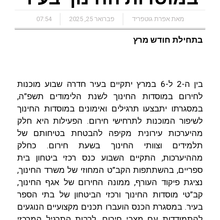
n
t
y
t
i
e
מאת אפרת גוטפריד
פברואר 25, 2025
07:54
t
t
L
s
l
b
e
i
A
o
בתחילת חודש מרץ
r
n
p
o
k
p
k
בין ה-2 ל-6 במרץ יתקיים בעיר חדרה שבוע מוכנות
לחירום במוסדות החינוך לשנת הלימודים תשפ”ה,
במסגרתו יתבצעו תרגילים ואימונים במוסדות החינוך
לשיפור המוכנות לתרחישי חירום. הפעילות היא חלק
מהיערכות עירונית מקיפה להבטחת בטיחותם של
תלמידים וצוותי החינוך בשעת חירום. כחלק
מההיערכות, התקיים השבוע כנס רכזי ביטחון בית
ספריים, בהשתתפות הקב”ט המחוזי של משרד החינוך,
נציגת פיקוד העורף, ממונה החירום של אגף החינוך,
קב”טי מוסדות החינוך ורכזי הביטחון של בתי הספר
בעיר. במסגרת הכנס הועברו תכנים מקצועיים הנוגעים
להתמודדות עם מצבי חירום, לרבות התרגיל המרכזי