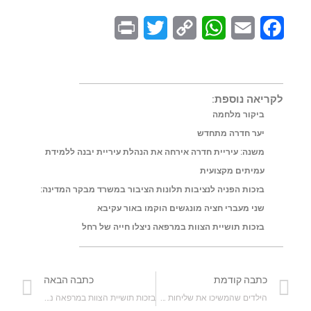
P
T
C
W
E
F
r
w
o
h
m
a
i
i
p
a
a
c
n
t
y
t
i
e
לקריאה נוספת:
ביקור מלחמה
t
t
L
s
l
b
יער חדרה מתחדש
e
i
A
o
משנה: עיריית חדרה אירחה את הנהלת עיריית יבנה ללמידת
r
n
p
o
עמיתים מקצועית
בזכות הפניה לנציבות תלונות הציבור במשרד מבקר המדינה:
k
p
k
שני מעברי חציה מונגשים הוקמו באור עקיבא
בזכות תושיית הצוות במרפאה ניצלו חייה של רחל
כתבה קודמת
כתבה הבאה
הילדים שהמשיכו את שליחות הוריהם
בזכות תושיית הצוות במרפאה ניצלו חייה של רחל