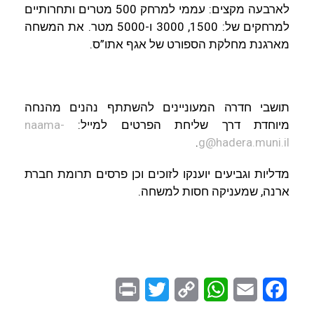
לארבעה מקצים: עממי למרחק 500 מטרים ותחרותיים
למרחקים של: 1500, 3000 ו-5000 מטר. את המשחה
מארגנת מחלקת הספורט של אגף אתו”ס.
תושבי חדרה המעוניינים להשתתף נהנים מהנחה
מיוחדת דרך שליחת הפרטים למייל:
naama-
.
g@hadera.muni.il
מדליות וגביעים יוענקו לזוכים וכן פרסים תרומת חברת
ארנה, שמעניקה חסות למשחה.
P
T
C
W
E
F
r
w
o
h
m
a