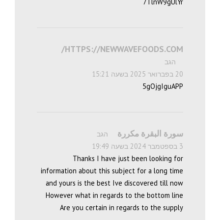
7TlnW9gUlYr
HTTPS://NEWWAVEFOODS.COM/
הגב
20 בפברואר 2025 בשעה 15:21
5gOjgIguAPP
سورة البقرة مكررة
הגב
3 בספטמבר 2024 בשעה 19:49
Thanks I have just been looking for
information about this subject for a long time
and yours is the best Ive discovered till now
However what in regards to the bottom line
Are you certain in regards to the supply