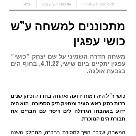
מאת אפרת גוטפריד
אוקטובר 23, 2022
14:28
t
t
L
s
l
b
e
i
A
o
מתכוננים למשחה ע”ש
r
n
p
o
כושי עפגין
k
p
k
משחה חדרה השמיני על שם יצחק ״כושי״
עפגין יתקיים ביום שישי, 4.11.22, בחוף הים
בגבעת אולגה.
כושי ז״ל היה דמות ידועה ואהודה בחדרה וכיהן שנים
רבות כסגן ראש העיר ומחזיק תיק הספורט. הוא היה
ידוע באהבתו הגדולה לים וייסד עם חברים את
חבורת הים המוכרת
.
המשחה, שכבר הפך למסורת בחדרה, מתחלק השנה