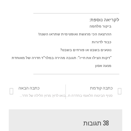
i
i
p
a
a
c
n
t
y
t
i
e
לקריאה נוספת:
ביקור מלחמה
t
t
L
s
l
b
ההרצאה הכי מרגשת ואופטימית שתראו השנה!
e
i
A
o
כבוד לדורות
r
n
p
o
נוטעים בשבט או פורחים בשבט?
“דקות הצילו את חייו”: תגובה מהירה במלר”ד חדרה של מאוחדת
k
p
k
מנעה אסון
כתבה קודמת
כתבה הבאה
סניף הביטוח הלאומי בחדרה חונך מבנה חדש לוועדות הרפואיות
בואו לרוץ: מרוץ הלילה של חדרה 2022
38 תגובות