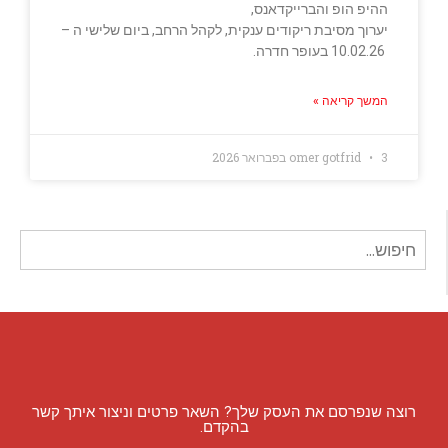
ההיפ הופ והברייקדאנס,
יערוך מסיבת ריקודים ענקית, לקהל הרחב, ביום שלישי ה –
10.02.26 בעופר חדרה.
המשך קריאה »
3 בפברואר 2026
omer gotfrid
חיפוש
עבור:
רוצה שנפרסם את העסק שלך? השאר פרטים וניצור איתך קשר
בהקדם.