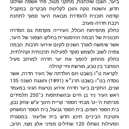
ביער, הוצבו שולחנות, מתקני מנגל, פחי אשפה ושילוט
חדש, והשטח נוקה והוכן לקליטת מבקרים. במקביל
קודמה תוכנית להסדרת מבואת היער סמוך לתחנת
רכבת חדרה-מערב.
כחלק מהפיתוח הכולל, העירייה מקדמת גם הסדרה
תכנונית של הבמה ההיסטורית בחלקו הצפוני של היער,
אשר שימשה לאורך השנים לקיום אירועי תרבות. הבמה
צפויה לשוב ולשמש מוקד לפעילות תרבותית וקהילתית,
כחלק מהחזון להפוך את יער חדרה למרחב פעיל
המחבר בין טבע, מורשת וחיי קהילה.
לקראת ט״ו בשבט ויום הולדתה של העיר חדרה, אשר
נוסדה בט״ו בשבט תרנ״א (1891) וחוגגת השנה 135
שנים, התקיים ביער חדרה אירוע נטיעות חגיגי במעמד
ראש העיר ניר בן חיים ובהשתתפות כ־250 תלמידים
מכיתות ה’–ט’ מבתי הספר: קריית חינוך ע”ש יצחק נבון,
בית הספר חופים, בית הספר גבעול, בית הספר המשחק
וחטיבת הביניים תיכון חדש בית אליעזר. במסגרת
הפעילות נשתלו 120 שתילים ממיני אלון מצוי, חרוב,