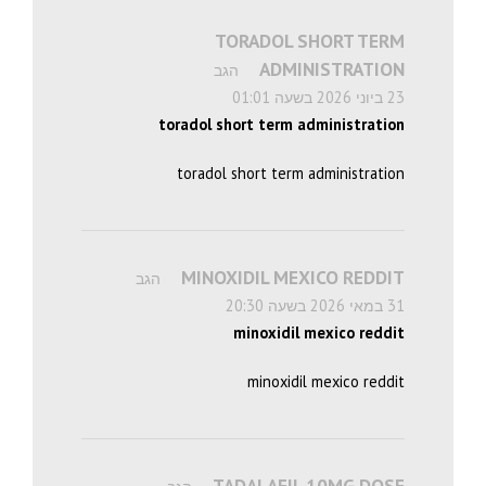
TORADOL SHORT TERM
ADMINISTRATION
הגב
23 ביוני 2026 בשעה 01:01
toradol short term administration
toradol short term administration
MINOXIDIL MEXICO REDDIT
הגב
31 במאי 2026 בשעה 20:30
minoxidil mexico reddit
minoxidil mexico reddit
TADALAFIL 10MG DOSE