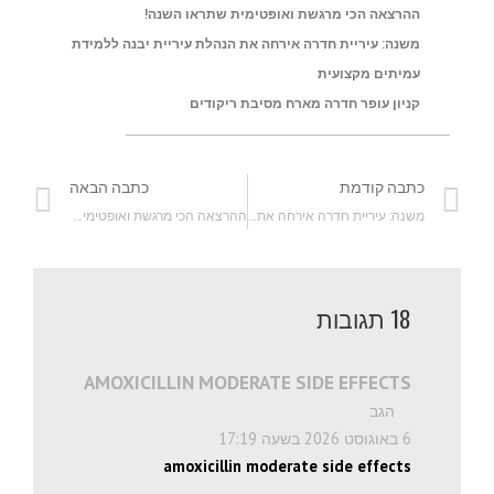
e
i
A
o
ההרצאה הכי מרגשת ואופטימית שתראו השנה!
r
n
p
o
משנה: עיריית חדרה אירחה את הנהלת עיריית יבנה ללמידת
עמיתים מקצועית
k
p
k
קניון עופר חדרה מארח מסיבת ריקודים
כתבה קודמת
כתבה הבאה
משנה: עיריית חדרה אירחה את הנהלת עיריית יבנה ללמידת עמיתים מקצועית
ההרצאה הכי מרגשת ואופטימית שתראו השנה!
18 תגובות
AMOXICILLIN MODERATE SIDE EFFECTS
הגב
6 באוגוסט 2026 בשעה 17:19
amoxicillin moderate side effects