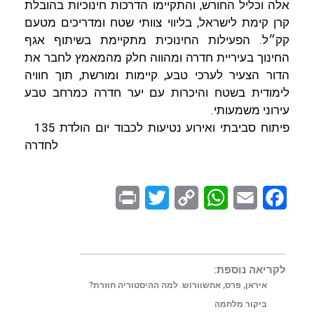
אלה וכליל החורש, והתקיימו הדרכות חינוכיות בהובלת
קרן קימת לישראל, בליווי צוותי שטח ומדריכים מטעם
קק״ל. הפעילות החינוכית מתקיימת בשיתוף אגף
החינוך בעיריית חדרה ומהווה חלק מהמאמץ לחבר את
הדור הצעיר לערכי טבע, קיימות ומורשת, תוך חוויה
לימודית בשטח והיכרות עם יער חדרה כמרחב טבע
עירוני משמעותי.
פיתוח סביבתי ואירוע נטיעות לכבוד יום הולדת 135
לחדרה
P
T
C
W
E
F
r
w
o
h
m
a
i
i
p
a
a
c
n
t
y
t
i
e
לקריאה נוספת:
איראן, פרס, אחשוורוש. למה ההיסטוריה חוזרת?
t
t
L
s
l
b
ביקור מלחמה