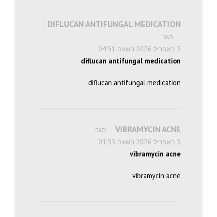
DIFLUCAN ANTIFUNGAL MEDICATION
הגב
3 באפריל 2026 בשעה 04:51
diflucan antifungal medication
diflucan antifungal medication
VIBRAMYCIN ACNE
הגב
3 באפריל 2026 בשעה 01:53
vibramycin acne
vibramycin acne