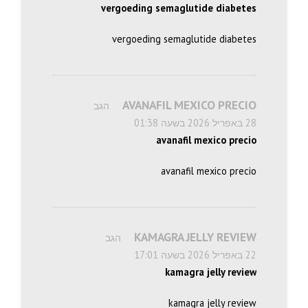
vergoeding semaglutide diabetes
vergoeding semaglutide diabetes
AVANAFIL MEXICO PRECIO
הגב
28 באפריל 2026 בשעה 01:38
avanafil mexico precio
avanafil mexico precio
KAMAGRA JELLY REVIEW
הגב
22 באפריל 2026 בשעה 17:01
kamagra jelly review
kamagra jelly review