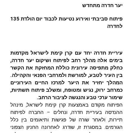
t
t
L
s
l
b
יער חדרה מתחדש
e
i
A
o
פיתוח סביבתי ואירוע נטיעות לכבוד יום הולדת 135
r
n
p
o
לחדרה
k
p
k
עיריית חדרה יחד עם קרן קימת לישראל מקדמות
בימים אלה מהלך רחב לפיתוח ושיקום יער חדרה,
כחלק מתפיסה עירונית כוללת המחזקת את הקשר
בין העיר לטבע, למורשת ולמרחבי הפנאי והקהילה.
המהלך יחזיר את היער למרכז החיים העירוניים
כמרחב ירוק, נגיש ומטופח, ומשלב פיתוח תשתיות,
שימור ערכי טבע והנגשה לציבור הרחב.
הפיתוח מקודם באמצעות קרן קימת לישראל, מינהל
ההנדסה בעיריית חדרה, ונחלים – החברה לפיתוח
תיירות, ולאחר שורה של פגישות ותיאומים בין כלל
הגורמים. במסגרת זו, שודרג לאחרונה החניון הצפוני