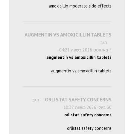
amoxicillin moderate side effects
AUGMENTIN VS AMOXICILLIN TABLETS
הגב
4 באוגוסט 2026 בשעה 04:21
augmentin vs amoxicillin tablets
augmentin vs amoxicillin tablets
ORLISTAT SAFETY CONCERNS
הגב
30 ביולי 2026 בשעה 10:37
orlistat safety concerns
orlistat safety concerns